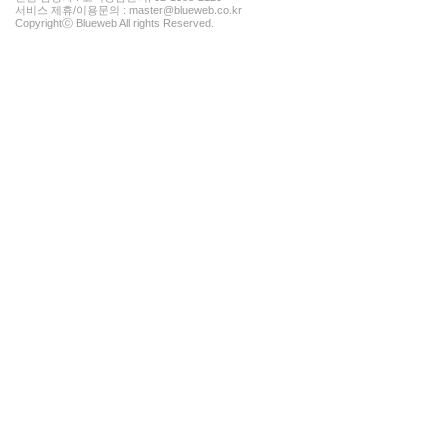
서비스 제휴/이용문의 : master@blueweb.co.kr
Copyrightⓒ Blueweb All rights Reserved.